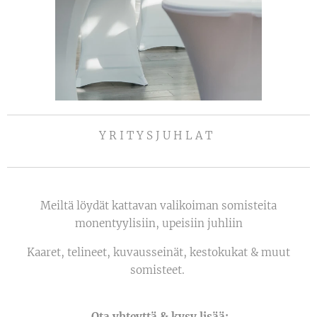
Y R I T Y S J U H L A T
Meiltä löydät kattavan valikoiman somisteita
monentyylisiin, upeisiin juhliin
Kaaret, telineet, kuvausseinät, kestokukat & muut
somisteet.
Ota yhteyttä & kysy lisää: