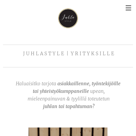
J U H L A S T Y L E | Y R I T Y K S I L L E
Haluaisitko tarjota
asiakkaillenne, työntekijöille
tai yhteistyökumppaneille
upean,
mieleenpainuvan & tyylillä toteutetun
juhlan tai tapahtuman?