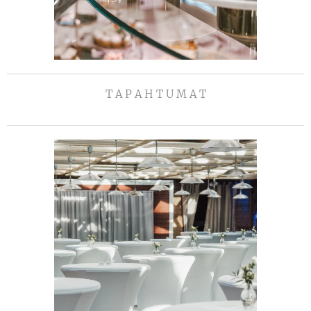
T A P A H T U M A T