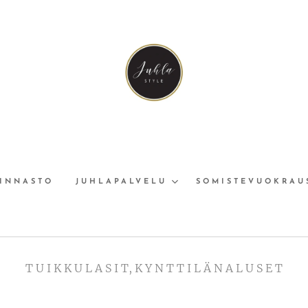
INNASTO
JUHLAPALVELU
SOMISTEVUOKRAU
T U I K K U L A S I T, K Y N T T I L Ä N A L U S E T