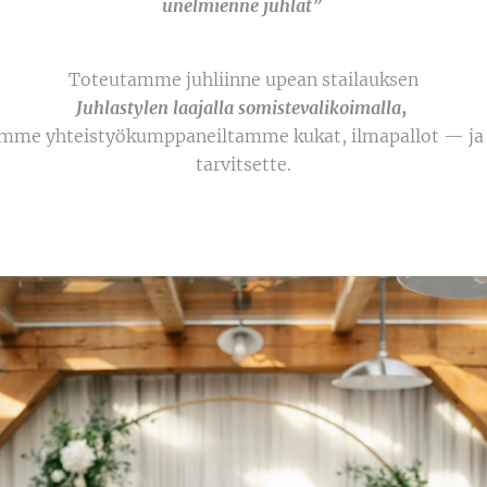
u
nelmienne juhlat
”
Toteutamme juhliinne upean stailauksen
Juhlastylen laajalla somistevalikoimalla
,
imme yhteistyökumppaneiltamme kukat, ilmapallot — ja m
tarvitsette.