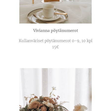
Vivianna pöytänumerot
Kullanväriset pöytänumerot 0-9, 10 kpl
15€