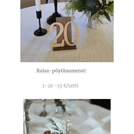
Raisa-pöytänumerot:
1-20 -15 €/setti