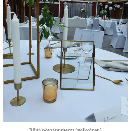
Riina pöytänumerot (valkoinen)