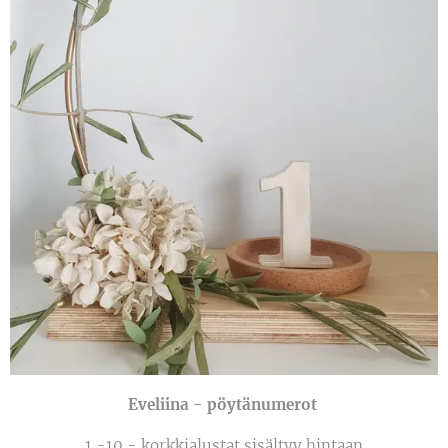
Eveliina - pöytänumerot
1
-10 - korkkialustat sisältyy hintaan