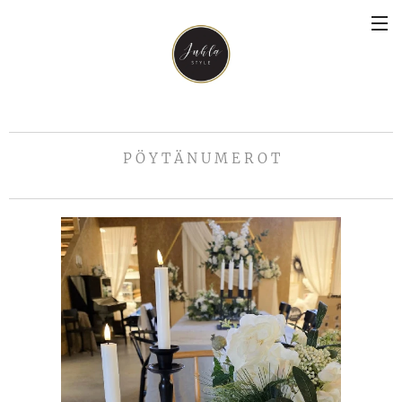
P Ö Y T Ä N U M E R O T