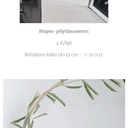
Hopea-pöytänumerot:
4 €/kpl
Kehyksen koko 18×23 cm - 1-11 (12)