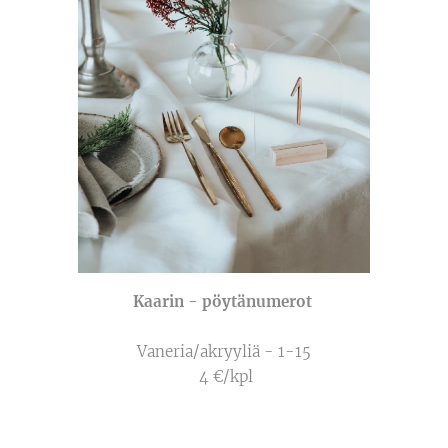
Kaarin - pöytänumerot
Vaneria/akryyliä - 1-15
4 €/kpl