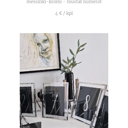
messinki-kromi - mustat numerot
4 € / kpl