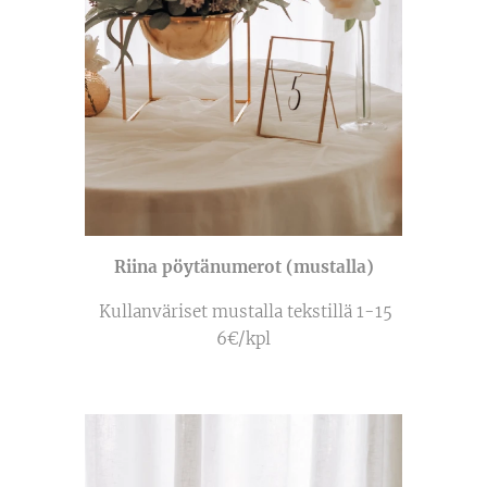
Riina pöytänumerot (mustalla)
Kullanväriset mustalla tekstillä 1-15
6€/kpl