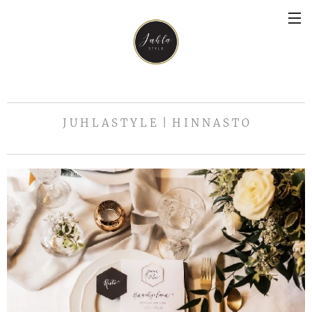
J U H L A S T Y L E | H I N N A S T O