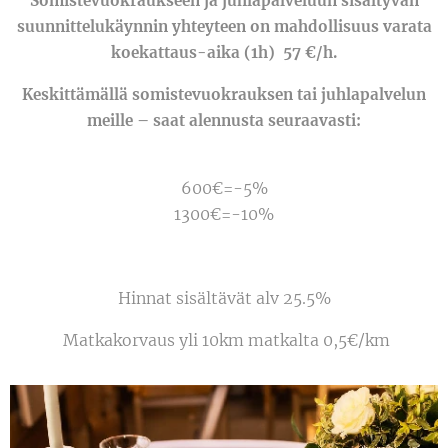
Somistevuokraukseen ja juhlapalveluun sisältyvän
suunnittelukäynnin yhteyteen on mahdollisuus varata
koekattaus-aika (1h) 57 €/h.
Keskittämällä somistevuokrauksen tai juhlapalvelun
meille – saat alennusta seuraavasti:
600€=-5%
1300€=-10%
Hinnat sisältävät alv 25.5%
Matkakorvaus yli 10km matkalta 0,5€/km